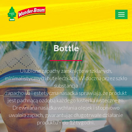
Togg
navig
Bottle
Ulubione zapachy zamknięte w szklanych,
minimalistycznych buteleczkach. Widoczna przez szkło
substancja
zapachowa i estetyczna nasadka sprawiają, że produkt
jest pachnącą ozdobą każdego lusterka wstecznego.
Drewniana nasadka wchłania olejek i stopniowo
uwalnia zapach, gwarantując długotrwałe działanie
produktu – do 12 tygodni.